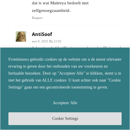
dat is wat Maitreya bedoelt met
zelfgenoegzaamheid.
Reageer
AntiSoof
mei 9, 2025 Bij 22:02
John, je schrijft: ‘Dat is actueel, omdat Christus de
manifestatie is van liefde, en dat geldt voor
Frontnieuws gebruikt cookies op de website om u de meest relevante
iedereen, van alle volkeren en rassen. (Dat is het
ervaring te geven door het onthouden van uw voorkeuren en
hele punt waar christenen moeilijk mee kunnen
herhaalde bezoeken. Door op "Accepteer Alle" te klikken, stemt u in
leven.)’.
met het gebruik van ALLE cookies. U kunt echter ook naar "Cookie
Wat bedoel je daarmee te zeggen?
Settings" gaan om een gecontroleerde toestemming te geven.
Volgens de Bijbel is Jezus de manifestatie van
God, en predikte liefde voor God en de naasten,
Accepteer Alle
voor alle mensen op de wereld. Dat is dus gewoon
Christelijk, en daarom snap ik niet wat je bedoelt
Cookie Settings
als je zegt dat Christenen daar moeilijk mee