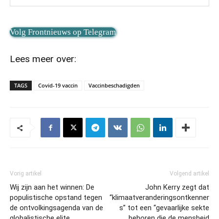
Volg Frontnieuws op Telegram
Lees meer over:
TAGS
Covid-19 vaccin
Vaccinbeschadigden
Vorig artikel
Volgend artikel
Wij zijn aan het winnen: De
John Kerry zegt dat
populistische opstand tegen
“klimaatveranderingsontkenner
de ontvolkingsagenda van de
s” tot een “gevaarlijke sekte
globalistische elite
behoren die de mensheid