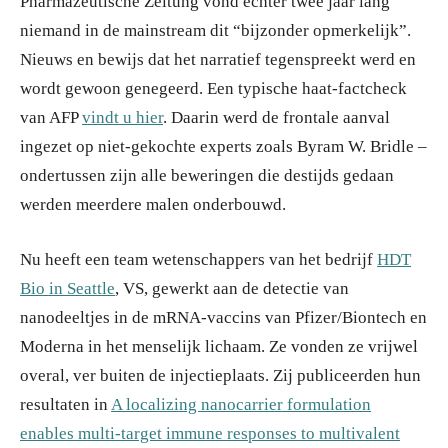
Pharmazeutische Zeitung vond echter twee jaar lang
niemand in de mainstream dit “bijzonder opmerkelijk”.
Nieuws en bewijs dat het narratief tegenspreekt werd en
wordt gewoon genegeerd. Een typische haat-factcheck
van AFP
vindt u hier
. Daarin werd de frontale aanval
ingezet op niet-gekochte experts zoals Byram W. Bridle –
ondertussen zijn alle beweringen die destijds gedaan
werden meerdere malen onderbouwd.
Nu heeft een team wetenschappers van het bedrijf
HDT
Bio in Seattle
, VS, gewerkt aan de detectie van
nanodeeltjes in de mRNA-vaccins van Pfizer/Biontech en
Moderna in het menselijk lichaam. Ze vonden ze vrijwel
overal, ver buiten de injectieplaats. Zij publiceerden hun
resultaten in
A localizing nanocarrier formulation
enables multi-target immune responses to multivalent