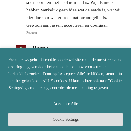
soort stormen niet heel normaal is. Wij als mens
hebben werkelijk geen idee wat de aarde is, wat wij
hier doen en wat er in de natuur mogelijk is.
Gewoon aanpassen, accepteren en doorgaan.
Reageer
Theme
oktober 8, 2024 Bij 11:24
Frontnieuws gebruikt cookies op de website om u de meest relevante
@Vrijheid is ver te zoeken…
ervaring te geven door het onthouden van uw voorkeuren en
herhaalde bezoeken. Door op "Accepteer Alle" te klikken, stemt u in
Hoeveel toevalligheden moeten er gebeuren tot
met het gebruik van ALLE cookies. U kunt echter ook naar "Cookie
het geen toevalligheden meer kunnen zijn?
Settings" gaan om een gecontroleerde toestemming te geven.
Reageer
Accepteer Alle
dingsken
oktober 9, 2024 Bij 09:03
Cookie Settings
Zoek de docu ’the dimming’ eens op, momenteel
op YT nog te vinden, en kom tot inkeer.