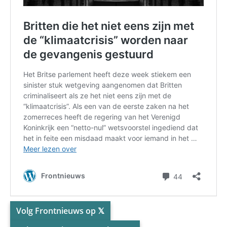
Volg Frontnieuws op 𝕏