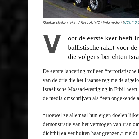
Kheibar shekan raket. / Rasoolch72 / Wikimedia / (
CC0 1.0
V
oor de eerste keer heeft 
ballistische raket voor 
die volgens berichten Isra
De eerste lancering trof een “terroristische 
van de drie die het Iraanse regime de afgel
Israëlische Mossad-vestiging in Erbil heeft 
de media omschrijven als “een ongekende a
“Hoewel ze allemaal hun eigen doelen lijken
demonstratie van het vermogen van Iran om b
dichtbij en ver buiten haar grenzen,” meldt