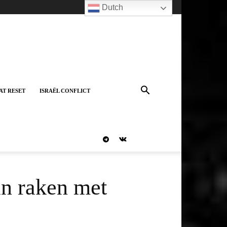
Dutch
AT RESET
ISRAËL CONFLICT
an raken met