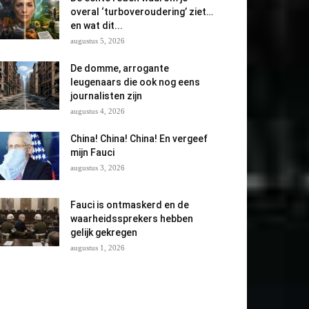
overal ‘turboveroudering’ ziet…
en wat dit...
augustus 5, 2026
De domme, arrogante
leugenaars die ook nog eens
journalisten zijn
augustus 4, 2026
China! China! China! En vergeef
mijn Fauci
augustus 3, 2026
Fauci is ontmaskerd en de
waarheidssprekers hebben
gelijk gekregen
augustus 1, 2026