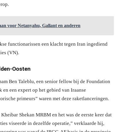
rop.
aan voor Netanyahu, Gallant en anderen
akse functionarissen een klacht tegen Iran ingediend
ties (VN).
idden-Oosten
nam Ben Taleblu, een senior fellow bij de Foundation
 en een expert op het gebied van Iraanse
storische primeurs” waren met deze raketlanceringen.
de Kheibar Shekan MRBM en het was de eerste keer dat
ies viseerde in dezelfde operatie,” verklaarde hij,
 lancering was vanaf de IRGC-AF basis in de provincie