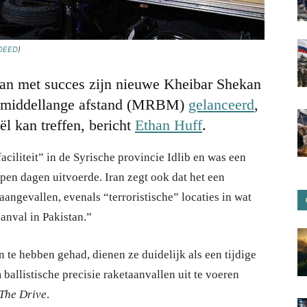
 DEED
)
Iran met succes zijn nieuwe Kheibar Shekan
de middellange afstand (MRBM)
gelanceerd
,
ël kan treffen, bericht
Ethan Huff
.
faciliteit” in de Syrische provincie Idlib en was een
open dagen uitvoerde. Iran zegt ook dat het een
aangevallen, evenals “terroristische” locaties in wat
anval in Pakistan.”
 te hebben gehad, dienen ze duidelijk als een tijdige
allistische precisie raketaanvallen uit te voeren
The Drive
.