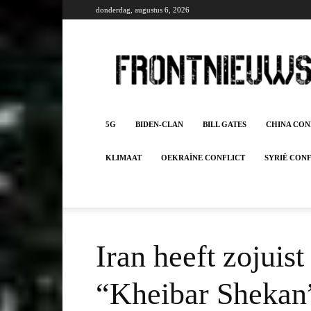
donderdag, augustus 6, 2026
Frontnieuws
5G
BIDEN-CLAN
BILL GATES
CHINA CON
KLIMAAT
OEKRAÏNE CONFLICT
SYRIË CON
Iran heeft zojuis
“Kheibar Shekan” 