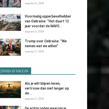
augustus 6, 2026
Voormalig opperbevelhebber
van Oekraïne: “Het duurt 12
jaar voordat de NAVO...
augustus 5, 2026
Trump over Oekraïne: “We
nemen wat we willen“
augustus 5, 2026
COVID-19 VACCIN
Als je wilt blijven leven,
vertrouw dan niet langer op
de...
augustus 5, 2026
De echte reden waarom je