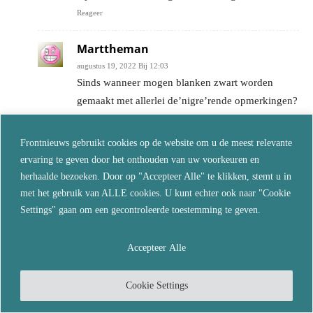
Reageer
Marttheman
augustus 19, 2022 Bij 12:03
Sinds wanneer mogen blanken zwart worden
gemaakt met allerlei de’nigre’rende opmerkingen?
En ook al is zwarte Piet zo zwart als roet, toch
meent hij het wel goed! Zo heb ik me althans laten
Frontnieuws gebruikt cookies op de website om u de meest relevante
bezingen. Nu nog even het liedje van Moriaantje
ervaring te geven door het onthouden van uw voorkeuren en
zingen zonder censuur. Hier weer de bron, want
herhaalde bezoeken. Door op "Accepteer Alle" te klikken, stemt u in
wat moeten we zonder:
met het gebruik van ALLE cookies. U kunt echter ook naar "Cookie
https://www.youtube.com/watch?
Settings" gaan om een gecontroleerde toestemming te geven.
v=2p1DMFJyMcA&ab_channel=RMWTV-
byRonaldWierema
Accepteer Alle
Reageer
Cookie Settings
ohjd