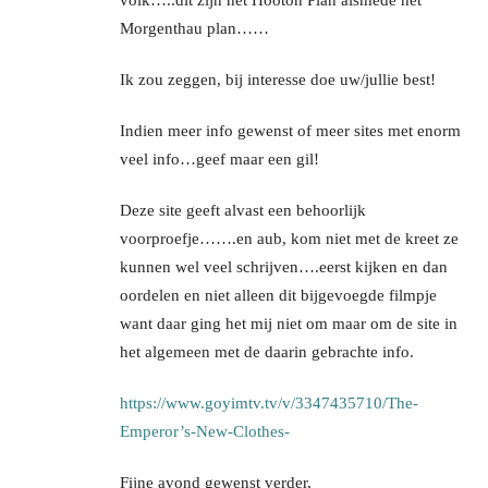
Morgenthau plan……
Ik zou zeggen, bij interesse doe uw/jullie best!
Indien meer info gewenst of meer sites met enorm
veel info…geef maar een gil!
Deze site geeft alvast een behoorlijk
voorproefje…….en aub, kom niet met de kreet ze
kunnen wel veel schrijven….eerst kijken en dan
oordelen en niet alleen dit bijgevoegde filmpje
want daar ging het mij niet om maar om de site in
het algemeen met de daarin gebrachte info.
https://www.goyimtv.tv/v/3347435710/The-
Emperor’s-New-Clothes-
Fijne avond gewenst verder,