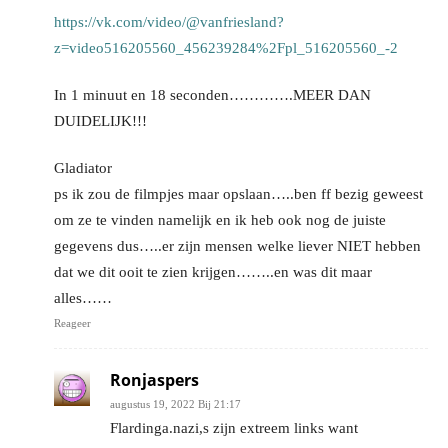
https://vk.com/video/@vanfriesland?
z=video516205560_456239284%2Fpl_516205560_-2
In 1 minuut en 18 seconden………….MEER DAN
DUIDELIJK!!!
Gladiator
ps ik zou de filmpjes maar opslaan…..ben ff bezig geweest
om ze te vinden namelijk en ik heb ook nog de juiste
gegevens dus…..er zijn mensen welke liever NIET hebben
dat we dit ooit te zien krijgen……..en was dit maar
alles……
Reageer
Ronjaspers
augustus 19, 2022 Bij 21:17
Flardinga.nazi,s zijn extreem links want