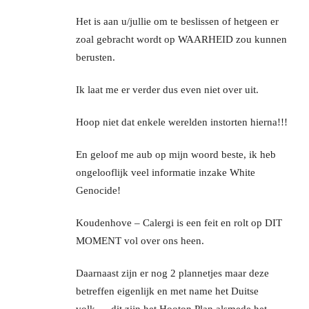
Het is aan u/jullie om te beslissen of hetgeen er
zoal gebracht wordt op WAARHEID zou kunnen
berusten.
Ik laat me er verder dus even niet over uit.
Hoop niet dat enkele werelden instorten hierna!!!
En geloof me aub op mijn woord beste, ik heb
ongelooflijk veel informatie inzake White
Genocide!
Koudenhove – Calergi is een feit en rolt op DIT
MOMENT vol over ons heen.
Daarnaast zijn er nog 2 plannetjes maar deze
betreffen eigenlijk en met name het Duitse
volk…..dit zijn het Hooton Plan alsmede het