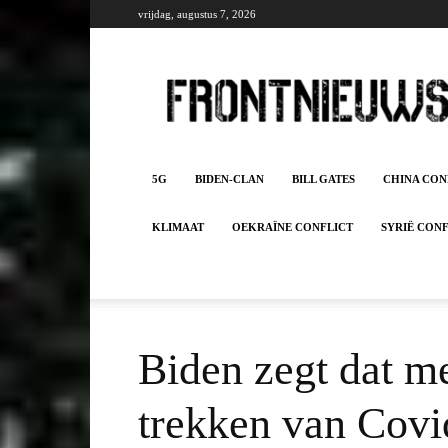
vrijdag, augustus 7, 2026
Frontnieuws
5G
BIDEN-CLAN
BILL GATES
CHINA CON
KLIMAAT
OEKRAÏNE CONFLICT
SYRIË CON
Biden zegt dat m
trekken van Covi