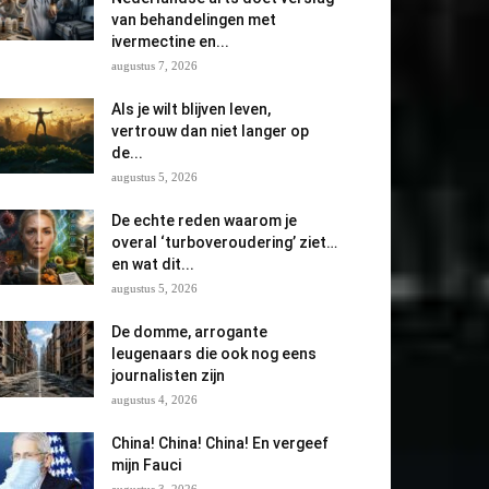
van behandelingen met
ivermectine en...
augustus 7, 2026
Als je wilt blijven leven,
vertrouw dan niet langer op
de...
augustus 5, 2026
De echte reden waarom je
overal ‘turboveroudering’ ziet…
en wat dit...
augustus 5, 2026
De domme, arrogante
leugenaars die ook nog eens
journalisten zijn
augustus 4, 2026
China! China! China! En vergeef
mijn Fauci