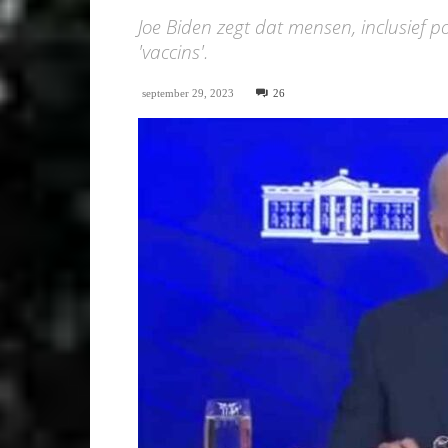
Joe Biden zegt dat mensen, inclusief 
'vaccins'.
september 29, 2023
26