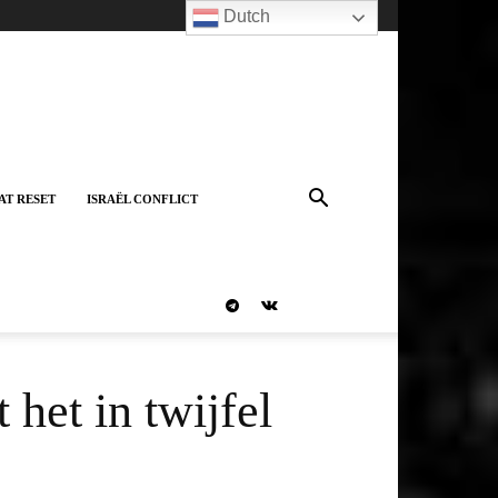
Dutch
AT RESET
ISRAËL CONFLICT
het in twijfel