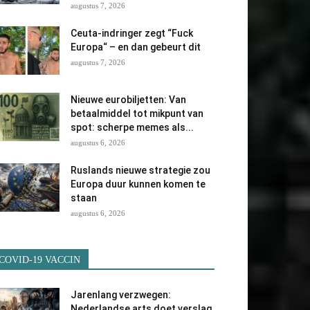
augustus 7, 2026
Ceuta-indringer zegt “Fuck
Europa“ – en dan gebeurt dit
augustus 7, 2026
Nieuwe eurobiljetten: Van
betaalmiddel tot mikpunt van
spot: scherpe memes als...
augustus 6, 2026
Ruslands nieuwe strategie zou
Europa duur kunnen komen te
staan
augustus 6, 2026
COVID-19 VACCIN
Jarenlang verzwegen:
Nederlandse arts doet verslag