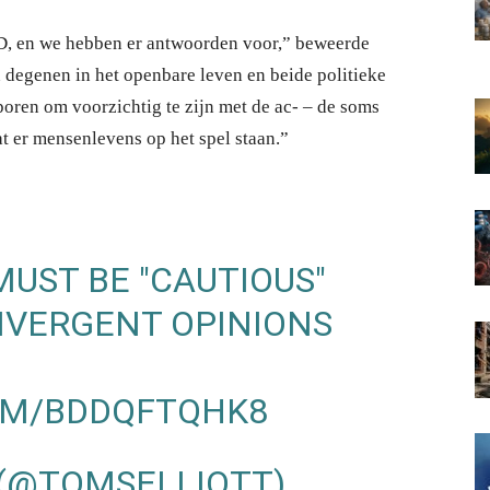
, en we hebben er antwoorden voor,” beweerde
n degenen in het openbare leven en beide politieke
sporen om voorzichtig te zijn met de ac- – de soms
t er mensenlevens op het spel staan.”
MUST BE "CAUTIOUS"
DIVERGENT OPINIONS
OM/BDDQFTQHK8
 (@TOMSELLIOTT)