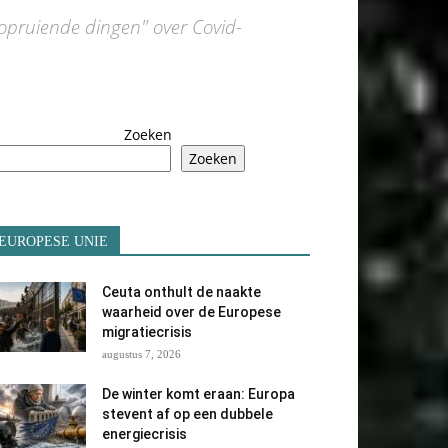
"opruiende dingen" over Covid-
Zoeken
Zoeken
EUROPESE UNIE
Ceuta onthult de naakte
waarheid over de Europese
migratiecrisis
augustus 7, 2026
De winter komt eraan: Europa
stevent af op een dubbele
energiecrisis