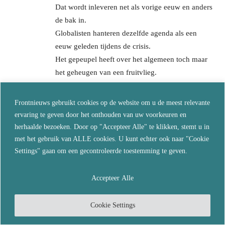
Dat wordt inleveren net als vorige eeuw en anders
de bak in.
Globalisten hanteren dezelfde agenda als een
eeuw geleden tijdens de crisis.
Het gepeupel heeft over het algemeen toch maar
het geheugen van een fruitvlieg.
Reageer
Frontnieuws gebruikt cookies op de website om u de meest relevante
Duchesne
ervaring te geven door het onthouden van uw voorkeuren en
april 30, 2023 Bij 15:46
herhaalde bezoeken. Door op "Accepteer Alle" te klikken, stemt u in
Absolute garantie op burgeroorlog overal, de waanzin
met het gebruik van ALLE cookies. U kunt echter ook naar "Cookie
van het WEF gedachtengoed is sektarische waanzin.
Settings" gaan om een gecontroleerde toestemming te geven.
Alles opgeteld wat er gebeurd is het blanke ras
Accepteer Alle
genoodzaakt om zichzelf te beschermen tegen alles
dat een bedreiging vormt, incluis sommige blanken
Cookie Settings
die totaal zijn losgeslagen. Benieuwd wanneer de