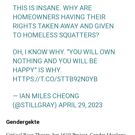
THIS IS INSANE. WHY ARE
HOMEOWNERS HAVING THEIR
RIGHTS TAKEN AWAY AND GIVEN
TO HOMELESS SQUATTERS?
OH, I KNOW WHY. “YOU WILL OWN
NOTHING AND YOU WILL BE
HAPPY” IS WHY.
HTTPS://T.CO/STTB92N0YB
— IAN MILES CHEONG
(@STILLGRAY)
APRIL 29, 2023
Gendergekte
Critical Race Theory, het 1619 Project, Gender Ideology,