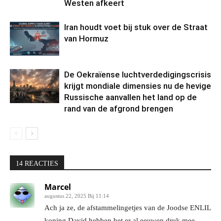
Westen afkeert
Iran houdt voet bij stuk over de Straat
van Hormuz
De Oekraïense luchtverdedigingscrisis
krijgt mondiale dimensies nu de hevige
Russische aanvallen het land op de
rand van de afgrond brengen
14 REACTIES
Marcel
augustus 22, 2025 Bij 11:14
Ach ja ze, de afstammelingetjes van de Joodse ENLIL
koning David hebben het er al eeuwen druk mee.