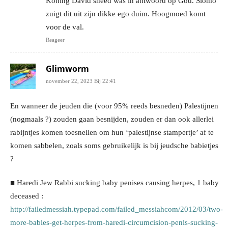
Koning David sneed was in antwoord op God. Slomo
zuigt dit uit zijn dikke ego duim. Hoogmoed komt
voor de val.
Reageer
Glimworm
november 22, 2023 Bij 22:41
En wanneer de jeuden die (voor 95% reeds besneden) Palestijnen
(nogmaals ?) zouden gaan besnijden, zouden er dan ook allerlei
rabijntjes komen toesnellen om hun ‘palestijnse stampertje’ af te
komen sabbelen, zoals soms gebruikelijk is bij jeudsche babietjes
?
■ Haredi Jew Rabbi sucking baby penises causing herpes, 1 baby
deceased :
http://failedmessiah.typepad.com/failed_messiahcom/2012/03/two-
more-babies-get-herpes-from-haredi-circumcision-penis-sucking-