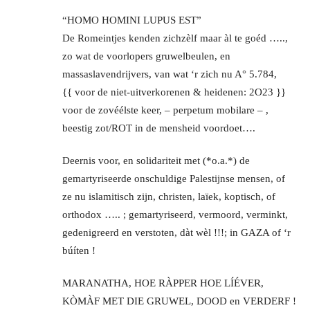
“HOMO HOMINI LUPUS EST”
De Romeintjes kenden zichzèlf maar àl te goéd …..,
zo wat de voorlopers gruwelbeulen, en
massaslavendrijvers, van wat ‘r zich nu A° 5.784,
{{ voor de niet-uitverkorenen & heidenen: 2O23 }}
voor de zovéélste keer, – perpetum mobilare – ,
beestig zot/ROT in de mensheid voordoet….
Deernis voor, en solidariteit met (*o.a.*) de
gemartyriseerde onschuldige Palestijnse mensen, of
ze nu islamitisch zijn, christen, laïek, koptisch, of
orthodox ….. ; gemartyriseerd, vermoord, verminkt,
gedenigreerd en verstoten, dàt wèl !!!; in GAZA of ‘r
búíten !
MARANATHA, HOE RÀPPER HOE LÍÉVER,
KÒMÀF MET DIE GRUWEL, DOOD en VERDERF !