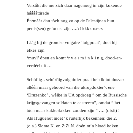
Verstìkt die me zich daar nagenoeg in zijn kokende
hááááttirade
Èn/máár dan tòch nog zo op de Palestijnen hun
penis(sen) gefocust zijn ….?! kkkk rsrsrs
Láág bij de grondse vulgaire ’tuigpraat’; doet hij
efkes zijn
‘muyl’ ópen en komt ‘r v e r m i n k i n g, dood-en-
verdèrf uit …
Schòftig-, schùrftigvulgairder praat heb ik tot dusver
alléén maar gehoord van die ukropdokter^, ene
‘Druzenko’ , wèlke in UA opdroeg ” om de Russische
krijgsgevangen soldaten te castreren”, omdat ” het
tòch maar kakkerlakken zouden zijn ” …. (dixit) !
Als Huguenot moet ‘k ruiterlijk bekennen: die 2,
(o.a.) Slome K. en ZiZi.N. doén m’n bloed koken,