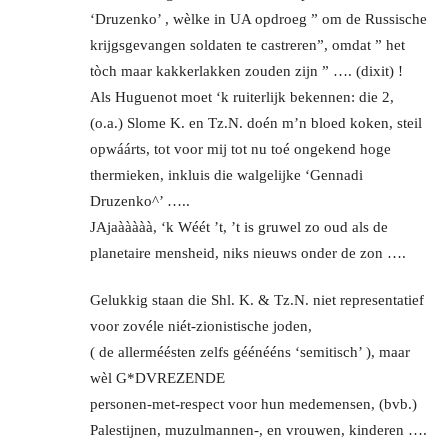
‘Druzenko’ , wèlke in UA opdroeg ” om de Russische
krijgsgevangen soldaten te castreren”, omdat ” het
tòch maar kakkerlakken zouden zijn ” …. (dixit) !
Als Huguenot moet ‘k ruiterlijk bekennen: die 2,
(o.a.) Slome K. en Tz.N. doén m’n bloed koken, steil
opwáárts, tot voor mij tot nu toé ongekend hoge
thermieken, inkluis die walgelijke ‘Gennadi
Druzenko^’ …..
JAjaààààà, ‘k Wéét ’t, ’t is gruwel zo oud als de
planetaire mensheid, niks nieuws onder de zon ….
Gelukkig staan die Shl. K. & Tz.N. niet representatief
voor zovéle niét-zionistische joden,
( de allerméésten zelfs géénééns ‘semitisch’ ), maar
wèl G*DVREZENDE
personen-met-respect voor hun medemensen, (bvb.)
Palestijnen, muzulmannen-, en vrouwen, kinderen ….