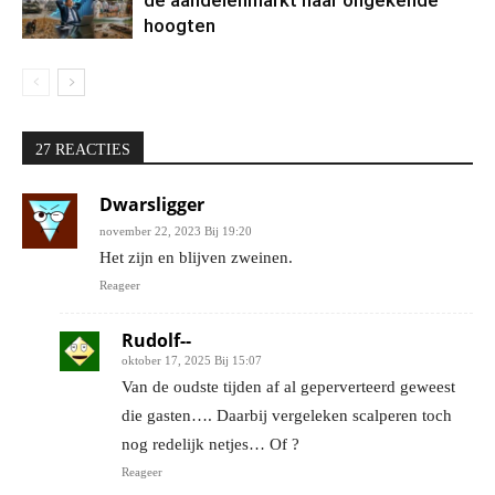
de aandelenmarkt naar ongekende
hoogten
27 REACTIES
Dwarsligger
november 22, 2023 Bij 19:20
Het zijn en blijven zweinen.
Reageer
Rudolf--
oktober 17, 2025 Bij 15:07
Van de oudste tijden af al geperverteerd geweest
die gasten…. Daarbij vergeleken scalperen toch
nog redelijk netjes… Of ?
Reageer