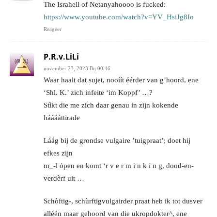
The Israhell of Netanyahoooo is fucked:
https://www.youtube.com/watch?v=YV_HsiJg8Io
Reageer
P.R.v.LiLi
november 23, 2023 Bij 00:46
Waar haalt dat sujet, nooíít éérder van g’hoord, ene
‘Shl. K.’ zich infeite ‘im Koppf’ …?
Stìkt die me zich daar genau in zijn kokende
hááááttirade
Láág bij de grondse vulgaire ’tuigpraat’; doet hij
efkes zijn
m_-l ópen en komt ‘r v e r m i n k i n g, dood-en-
verdèrf uit …
Schòftig-, schùrftigvulgairder praat heb ik tot dusver
alléén maar gehoord van die ukropdokter^, ene