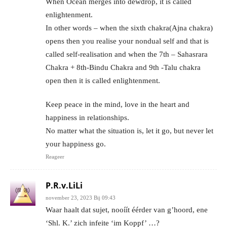
When Ocean merges into dewdrop, it is called
enlightenment.
In other words – when the sixth chakra(Ajna chakra)
opens then you realise your nondual self and that is
called self-realisation and when the 7th – Sahasrara
Chakra + 8th-Bindu Chakra and 9th -Talu chakra
open then it is called enlightenment.
Keep peace in the mind, love in the heart and
happiness in relationships.
No matter what the situation is, let it go, but never let
your happiness go.
Reageer
P.R.v.LiLi
november 23, 2023 Bij 09:43
Waar haalt dat sujet, nooíít éérder van g’hoord, ene
‘Shl. K.’ zich infeite ‘im Koppf’ …?