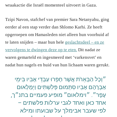
wraakactie die Israël momenteel uitvoert in Gaza.
Tzipi Navon, stafchef van premier Sara Netanyahu, ging
eerder al een stap verder dan Shlomo Karhi. Ze heeft
opgeroepen om Hamasleden niet alleen hun voorhuid af
te laten snijden – maar hun hele
geslachtsdeel – en ze
vervolgens te dwingen deze op te eten.
Dit nadat ze
waren gemarteld en ingesmeerd met ‘varkensvet’ en
nadat hun nagels en huid van hun lichaam waren gerukt.
״וְכָל הַבְּאֵרֹת אֲשֶׁר חָפְרוּ עַבְדֵי אָבִיו בִּימֵי
אַבְרָהָם אָבִיו סִתְּמוּם פְּלִשְׁתִּים וַיְמַלְאוּם
עָפָר״. ״וימלאום״ מופיע פעמיים בתנ״ך,
אחד כאן ואחד לגבי ערלות פלשתים –
לפי שעבר אבימלך על שבועתו ומילא