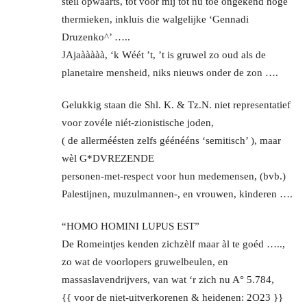
steil opwáárts, tot voor mij tot nu toé ongekend hoge
thermieken, inkluis die walgelijke ‘Gennadi
Druzenko^’ …..
JAjaààààà, ‘k Wéét ’t, ’t is gruwel zo oud als de
planetaire mensheid, niks nieuws onder de zon ….
Gelukkig staan die Shl. K. & Tz.N. niet representatief
voor zovéle niét-zionistische joden,
( de allerméésten zelfs géénééns ‘semitisch’ ), maar
wèl G*DVREZENDE
personen-met-respect voor hun medemensen, (bvb.)
Palestijnen, muzulmannen-, en vrouwen, kinderen ….
“HOMO HOMINI LUPUS EST”
De Romeintjes kenden zichzèlf maar àl te goéd …..,
zo wat de voorlopers gruwelbeulen, en
massaslavendrijvers, van wat ‘r zich nu A° 5.784,
{{ voor de niet-uitverkorenen & heidenen: 2O23 }}