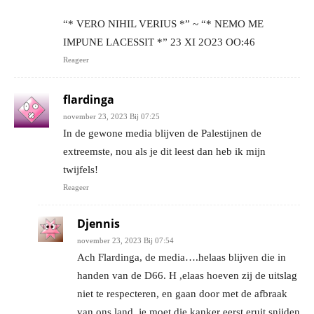
“* VERO NIHIL VERIUS *” ~ “* NEMO ME
IMPUNE LACESSIT *” 23 XI 2O23 OO:46
Reageer
flardinga
november 23, 2023 Bij 07:25
In de gewone media blijven de Palestijnen de
extreemste, nou als je dit leest dan heb ik mijn
twijfels!
Reageer
Djennis
november 23, 2023 Bij 07:54
Ach Flardinga, de media….helaas blijven die in
handen van de D66. H ,elaas hoeven zij de uitslag
niet te respecteren, en gaan door met de afbraak
van ons land, je moet die kanker eerst eruit snijden