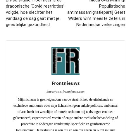
Britse studie: Hoe meer je de
Mega overwinning!
draconische ‘Covid restricties’
Populistische
volgde, hoe slechter het
antimassamigratiepartij Geert
vandaag de dag gaat met je
Wilders wint meeste zetels in
geestelijke gezondheid
Nederlandse verkiezingen
Frontnieuws
https://www.frontnieuws.com
Mijn lichaam is geen eigendom van de staat. Ik heb de uitsluitende en
exclusieve autonomie over mijn lichaam en geen enkele politicus, ambtenaar
of arts heeft het wettelijke of morele recht om mij te dwingen een niet-
gelicentieerd, experimenteel vaccin of enige andere medische behandeling of
procedure te ondergaan zonder mijn specifieke en geïnformeerde
toestemming. De beslissing is aan mij en aan mij alleen en ik zal mij niet