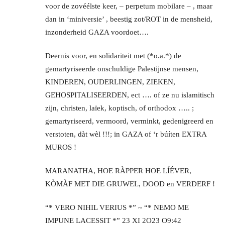
voor de zovéélste keer, – perpetum mobilare – , maar
dan in ‘miniversie’ , beestig zot/ROT in de mensheid,
inzonderheid GAZA voordoet….
Deernis voor, en solidariteit met (*o.a.*) de
gemartyriseerde onschuldige Palestijnse mensen,
KINDEREN, OUDERLINGEN, ZIEKEN,
GEHOSPITALISEERDEN, ect …. of ze nu islamitisch
zijn, christen, laïek, koptisch, of orthodox ….. ;
gemartyriseerd, vermoord, verminkt, gedenigreerd en
verstoten, dàt wèl !!!; in GAZA of ‘r búíten EXTRA
MUROS !
MARANATHA, HOE RÀPPER HOE LÍÉVER,
KÒMÀF MET DIE GRUWEL, DOOD en VERDERF !
“* VERO NIHIL VERIUS *” ~ “* NEMO ME
IMPUNE LACESSIT *” 23 XI 2O23 O9:42