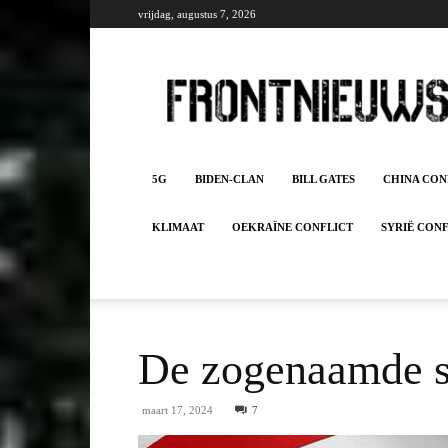
vrijdag, augustus 7, 2026
Frontnieuws
5G
BIDEN-CLAN
BILL GATES
CHINA CON
KLIMAAT
OEKRAÏNE CONFLICT
SYRIË CON
De zogenaamde s
maart 17, 2024
7