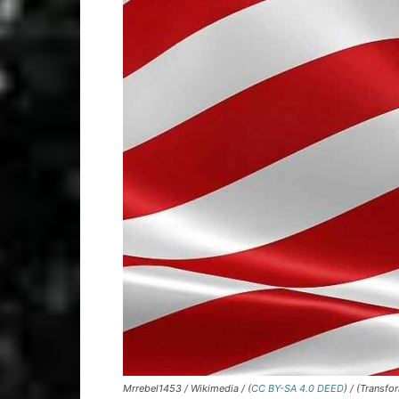
Mrrebel1453 / Wikimedia / (
CC BY-SA 4.0 DEED
) / (Transfo