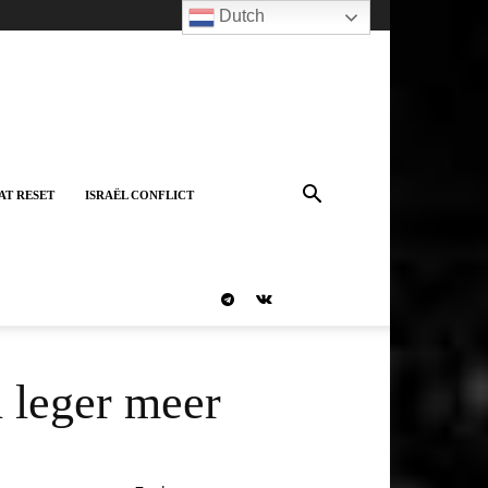
Dutch
AT RESET
ISRAËL CONFLICT
 leger meer