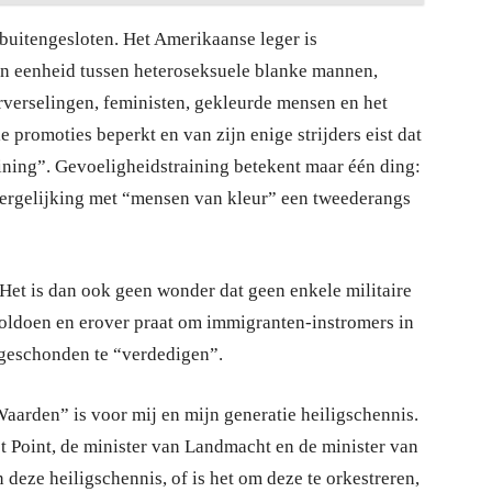
 buitengesloten. Het Amerikaanse leger is
en eenheid tussen heteroseksuele blanke mannen,
rverselingen, feministen, gekleurde mensen en het
promoties beperkt en van zijn enige strijders eist dat
ning”. Gevoeligheidstraining betekent maar één ding:
 vergelijking met “mensen van kleur” een tweederangs
Het is dan ook geen wonder dat geen enkele militaire
voldoen en erover praat om immigranten-instromers in
n geschonden te “verdedigen”.
Waarden” is voor mij en mijn generatie heiligschennis.
 Point, de minister van Landmacht en de minister van
eze heiligschennis, of is het om deze te orkestreren,