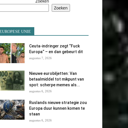
Zoeken
Zoeken
EUROPESE UNIE
Ceuta-indringer zegt “Fuck
Europa“ – en dan gebeurt dit
augustus 7, 2026
Nieuwe eurobiljetten: Van
betaalmiddel tot mikpunt van
spot: scherpe memes als...
augustus 6, 2026
Ruslands nieuwe strategie zou
Europa duur kunnen komen te
staan
augustus 6, 2026