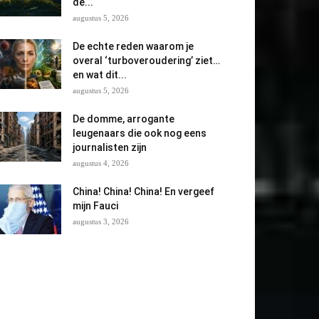
de...
augustus 5, 2026
De echte reden waarom je
overal ‘turboveroudering’ ziet…
en wat dit...
augustus 5, 2026
De domme, arrogante
leugenaars die ook nog eens
journalisten zijn
augustus 4, 2026
China! China! China! En vergeef
mijn Fauci
augustus 3, 2026