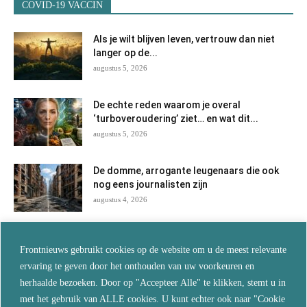
COVID-19 VACCIN
Als je wilt blijven leven, vertrouw dan niet
langer op de...
augustus 5, 2026
De echte reden waarom je overal
‘turboveroudering’ ziet… en wat dit...
augustus 5, 2026
De domme, arrogante leugenaars die ook
nog eens journalisten zijn
augustus 4, 2026
China! China! China! En vergeef mijn Fauci
Frontnieuws gebruikt cookies op de website om u de meest relevante
augustus 3, 2026
ervaring te geven door het onthouden van uw voorkeuren en
herhaalde bezoeken. Door op "Accepteer Alle" te klikken, stemt u in
met het gebruik van ALLE cookies. U kunt echter ook naar "Cookie
Fauci is ontmaskerd en de