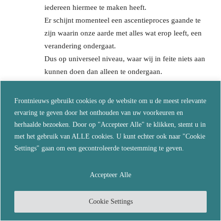
iedereen hiermee te maken heeft.
Er schijnt momenteel een ascentieproces gaande te
zijn waarin onze aarde met alles wat erop leeft, een
verandering ondergaat.
Dus op universeel niveau, waar wij in feite niets aan
kunnen doen dan alleen te ondergaan.
Maar een mens onderscheidt zich t.o.v. bijvoorbeeld
het dier, dat hij/zij zich hiervan bewust is / zou
Frontnieuws gebruikt cookies op de website om u de meest relevante
moeten zijn.
ervaring te geven door het onthouden van uw voorkeuren en
Reageer
herhaalde bezoeken. Door op "Accepteer Alle" te klikken, stemt u in
met het gebruik van ALLE cookies. U kunt echter ook naar "Cookie
Inhetmeer
Settings" gaan om een gecontroleerde toestemming te geven.
oktober 4, 2025 Bij 10:20
Dat ascensie-proces is inderdaad gaande, en
Accepteer Alle
brengt oa met zich mee dat de beerputten
langzaam maar zeker open gaan……. langzaam
Cookie Settings
en steeds verder.